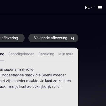
NL
 aflevering
Volgende aflevering
ing
Benodigdheden
Bereiding
Mijn notities
een super smaakvolle
indoestaanse snack die Soenil vroeger
met zijn moeder maakte. Je kunt ze zo eten
ack maar je kunt ze ook rijkelijk vullen.