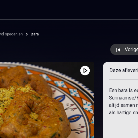
ol specerijen
Bara
Vorige
Deze aflever
Een bara is 
Surinaamse/H
altijd samen 
als hartige sn