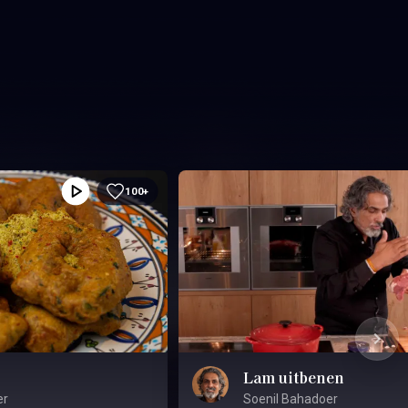
100+
Lam uitbenen
er
Soenil Bahadoer