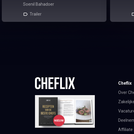
Soenil Bahadoer
Trailer
Cheflix
Over Che
Zakelijk
Vacatur
Deelnem
Affilia