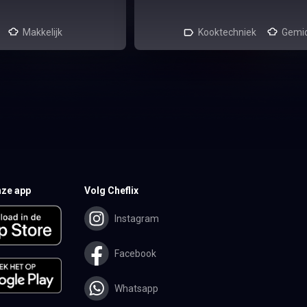
Makkelijk
Kooktechniek
Gemi
ze app
Volg Cheflix
Instagram
Facebook
Whatsapp