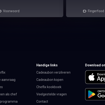
Voorwoord
Fingerfood
Handige links
Download on
flix
Cadeaubon verzilveren
e aanvraag
Cadeaubon kopen
es
Cheflix kookboek
en als chef
Veelgestelde vragen
te programma
Contact